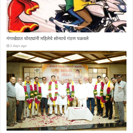
गंगाखेडात चोरट्यांनी महिलेचे सोन्याचे गंठण पळवले
2 days ago