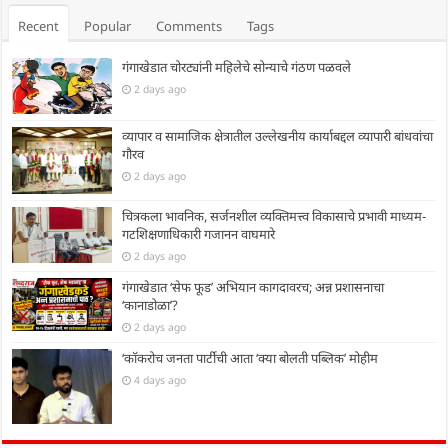
Recent
Popular
Comments
Tags
गंगाखेडात चोरट्यांनी महिलेचे सोन्याचे गंठण पळवले
2 days ago
व्यापार व सामाजिक क्षेत्रातील उल्लेखनीय कार्याबद्दल व्यापारी बांधवांचा
गौरव
2 days ago
चित्रकला भावनिक, सर्जनशील व्यक्तिमत्त्व विकासाचे प्रभावी माध्यम-
गटशिक्षणाधिकारी गजानन वाघमारे
2 days ago
गंगाखेडात ‘सेफ फूड’ अभियान कागदावरच; अन्न प्रशासनाचा
‘कानाडोळा’?
2 days ago
‘कॉकरोच जनता पार्टीची आता ‘क्या बोलती पब्लिक’ मोहीम
4 days ago