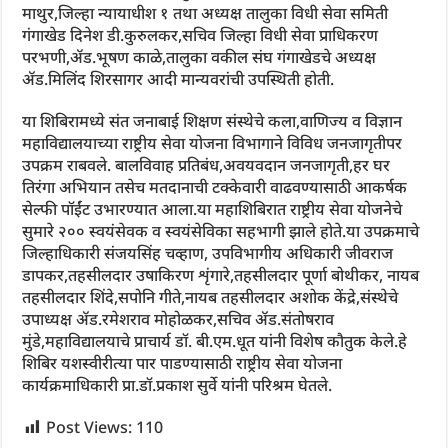
माथुर,जिल्हा न्यायाधीश १ तथा अध्यक्ष तालुका विधी सेवा समिती
गंगाखेड दिनेश डी.कुरुलकर,सचिव जिल्हा विधी सेवा प्राधिकरण
परभणी,ॲड.भूषण काळे,तालुका वकील संघ गंगाखेडचे अध्यक्ष
ॲड.मिलिंद शिरसागर आदी मान्यवरांची उपस्थिती होती.
या शिबिरामध्ये संत जनाबाई शिक्षण संस्थेचे कला,वाणिज्य व विज्ञान
महाविद्यालयाच्या राष्ट्रीय सेवा योजना विभागाने विविध जनजागृतीपर
उपक्रम राबवले. बालविवाह प्रतिबंध,अवयवदान जनजागृती,हर घर
तिरंगा अभियान तसेच मतदानाची टक्केवारी वाढवण्यासाठी आकर्षक
सेल्फी पॉईंट उभारण्यात आला.या महाशिबिरात राष्ट्रीय सेवा योजनेचे
सुमारे २०० स्वयंसेवक व स्वयंसेविका सहभागी झाले होते.या उपक्रमाचे
जिल्हाधिकारी संजयसिंह चव्हाण, उपविभागीय अधिकारी जीवराज
डापकर,तहसीलदार उषाकिरण शृंगारे,तहसीलदार पूर्णा बोथीकर, नायब
तहसीलदार शिंदे,सपोनि गीते,नायब तहसीलदार अशोक केंद्रे,संस्थेचे
उपाध्यक्ष ॲड.रमेशराव मोहोळकर,सचिव ॲड.संतोषराव
मुंडे,महाविद्यालयाचे प्राचार्य डॉ. बी.एम.धूत यांनी विशेष कौतुक केले.हे
शिबिर यशस्वीरीत्या पार पाडण्यासाठी राष्ट्रीय सेवा योजना
कार्यक्रमाधिकारी प्रा.डॉ.प्रकाश सुर्वे यांनी परिश्रम घेतले.
Post Views:
110