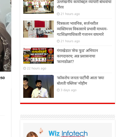
उल्लेखनीय कार्याबद्दल व्यापारी बांधवांचा
गौरव
21 hours ago
चित्रकला भावनिक, सर्जनशील
व्यक्तिमत्त्व विकासाचे प्रभावी माध्यम-
गटशिक्षणाधिकारी गजानन वाघमारे
21 hours ago
गंगाखेडात ‘सेफ फूड’ अभियान
कागदावरच; अन्न प्रशासनाचा
‘कानाडोळा’?
22 hours ago
‘कॉकरोच जनता पार्टीची आता ‘क्या
बोलती पब्लिक’ मोहीम
3 days ago