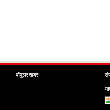
पॉपुलर खबर
संप
भाष