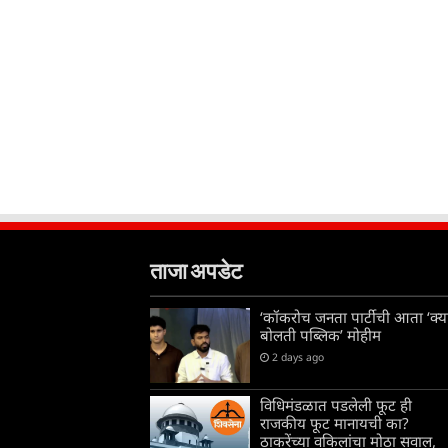
ताजा अपडेट
‘कॉकरोच जनता पार्टीची आता ‘क्य
बोलती पब्लिक’ मोहीम
2 days ago
विधिमंडळात पडलेली फूट ही
राजकीय फूट मानायची का?
ठाकरेंच्या वकिलांचा मोठा सवाल,