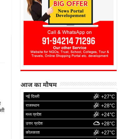
आज का मौषम
नई दिल्ली
+27°C
ी
राजस्थान
+28°C
ाशी
मध्य प्रदेश
+24°C
उत्तर प्रदेश
+28°C
कोलकाता
+27°C