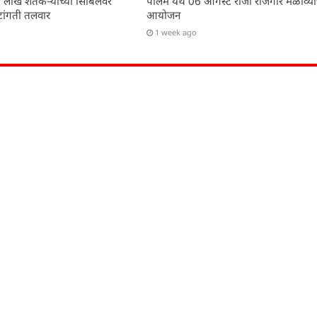
 लाख शेतकऱ्यांच्या सिबिलवर
पालम येथे 06 ऑगस्ट रोजी रोजगार मेळाव्या
टांगती तलवार
आयोजन
1 week ago