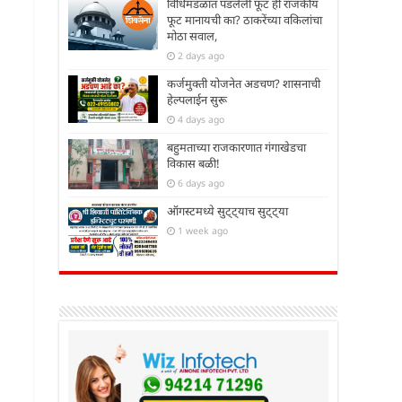
विधिमंडळात पडलेली फूट ही राजकीय
फूट मानायची का? ठाकरेंच्या वकिलांचा
मोठा सवाल,
2 days ago
कर्जमुक्ती योजनेत अडचण? शासनाची
हेल्पलाईन सुरू
4 days ago
बहुमताच्या राजकारणात गंगाखेडचा
विकास बळी!
6 days ago
ऑगस्टमध्ये सुट्ट्याच सुट्ट्या
1 week ago