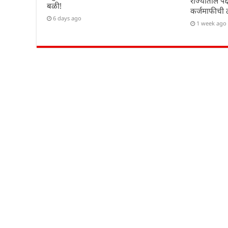
राज्यातील ५६
बळी!
कर्जमाफीची 
6 days ago
1 week ago