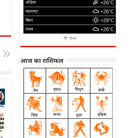
ओडिशा
+26°C
महाराष्ट्र
+26°C
बिहार
+29°C
पंजाब
+26°C
मौसम
आज का राशिफल