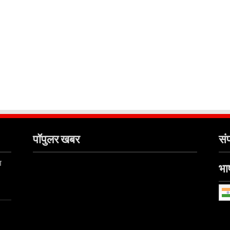
पॉपुलर खबर
संप
ा
भाष