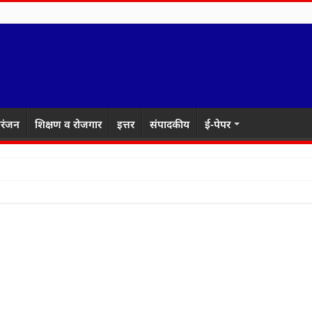
रंजन
शिक्षण व रोजगार
इत्तर
संपादकीय
ई-पेपर
करेंच्या वकि