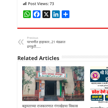
Post Views:
73
W
F
X
Li
S
h
a
n
h
at
c
k
ar
s
e
e
e
Previous
परभणीत हाहाकार..21 मंडळात
A
b
dI
ढगफुटी…..
p
o
n
Related Articles
p
o
k
बहुमताच्या राजकारणात गंगाखेडचा विकास