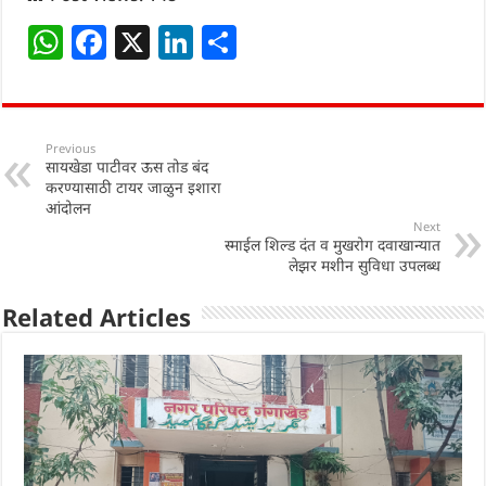
W
F
X
Li
S
h
a
n
h
at
c
k
ar
s
e
e
e
Previous
सायखेडा पाटीवर ऊस तोड बंद
A
b
dI
करण्यासाठी टायर जाळुन इशारा
p
o
n
आंदोलन
Next
p
o
स्माईल शिल्ड दंत व मुखरोग दवाखान्यात
लेझर मशीन सुविधा उपलब्ध
k
Related Articles