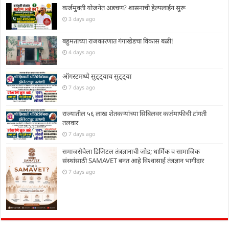
कर्जमुक्ती योजनेत अडचण? शासनाची हेल्पलाईन सुरू
3 days ago
बहुमताच्या राजकारणात गंगाखेडचा विकास बळी!
4 days ago
ऑगस्टमध्ये सुट्ट्याच सुट्ट्या
7 days ago
राज्यातील ५६ लाख शेतकऱ्यांच्या सिबिलवर कर्जमाफीची टांगती
तलवार
7 days ago
समाजसेवेला डिजिटल तंत्रज्ञानाची जोड; धार्मिक व सामाजिक
संस्थांसाठी SAMAVET बनत आहे विश्वासार्ह तंत्रज्ञान भागीदार
7 days ago