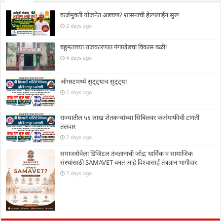
कर्जमुक्ती योजनेत अडचण? शासनाची हेल्पलाईन सुरू
2 days ago
बहुमताच्या राजकारणात गंगाखेडचा विकास बळी!
4 days ago
ऑगस्टमध्ये सुट्ट्याच सुट्ट्या
7 days ago
राज्यातील ५६ लाख शेतकऱ्यांच्या सिबिलवर कर्जमाफीची टांगती
तलवार
7 days ago
समाजसेवेला डिजिटल तंत्रज्ञानाची जोड; धार्मिक व सामाजिक
संस्थांसाठी SAMAVET बनत आहे विश्वासार्ह तंत्रज्ञान भागीदार
7 days ago