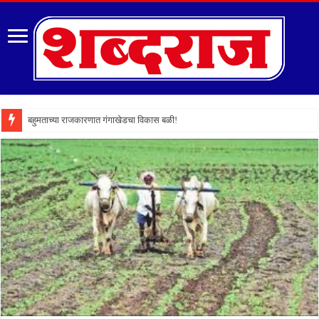
बहुमताच्या राजकारणात गंगाखेडचा विकास बळी!