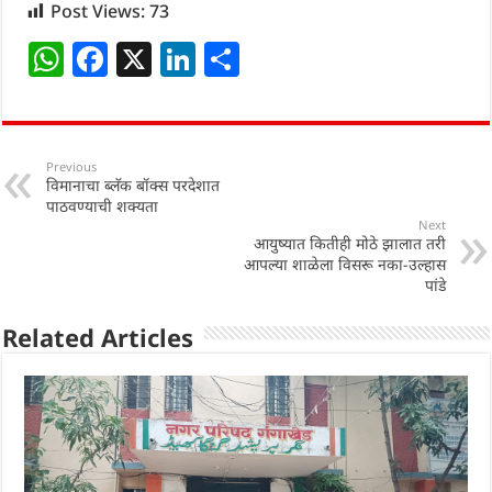
Post Views:
73
W
F
X
Li
S
h
a
n
h
at
c
k
ar
s
e
e
e
Previous
विमानाचा ब्लॅक बॉक्स परदेशात
A
b
dI
पाठवण्याची शक्यता
p
o
n
Next
आयुष्यात कितीही मोठे झालात तरी
p
o
आपल्या शाळेला विसरू नका-उल्हास
पांडे
k
Related Articles