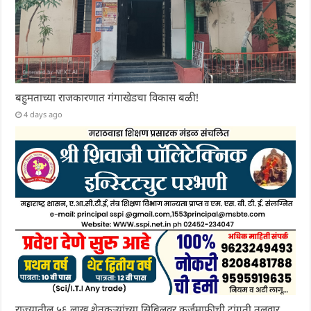
बहुमताच्या राजकारणात गंगाखेडचा विकास बळी!
4 days ago
राज्यातील ५६ लाख शेतकऱ्यांच्या सिबिलवर कर्जमाफीची टांगती तलवार