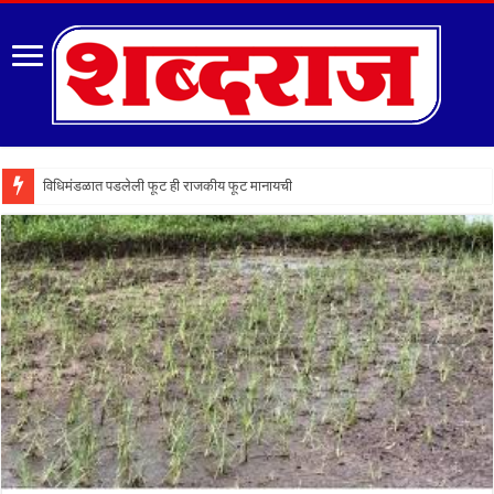
विधिमंडळात पडलेली फूट ही राजकीय फूट मानायची का? ठाकरेंच्या व