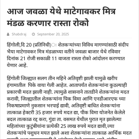
आज जवळा येथे माटेगावकर मित्र
मंडळ करणार रास्ता रोकोे
Shabdraj
September 20, 2025
हिंगोली,दि 20 (प्रतिनिधी)ः शेतकऱ्यांच्या विविध मागण्यांसाठी संदीप
भैया माटेगावकर मित्र मंडळाच्या वतीने जवळा बाजार येथे रविवार
दिनांक 21 रोजी सकाळी 11 वाजता रास्ता रोको आंदोलन करण्यात
येणार आहे.
हिंगोली जिल्ह्यात सलग तीन महिने अतिवृष्टी झाली यामुळे खरीप
हंगामातील पिके वाया गेली आहेत. आतापर्यंत शेतकऱ्यांना कुठल्याही
प्रकारची मदत झाली नाही. त्यामुळे शासनाने तातडीने शेतकऱ्यांना मदत
करावी, जिल्ह्यातील शेतकऱ्यांना पिक विमा आणि एनडीआरएफ च्या
निकषाप्रमाणे नुकसान भरपाई द्यावी, अतिवृष्टी बाधित शेतकऱ्यांना
तात्काळ हेक्टरी 35 हजार रुपये मदत द्या, पीक विमा योजनेत केलेले
बदल तात्काळ रद्द करा, गुंडा ता. वसमत येथील पुरात मृत झालेल्या
महिलांच्या कुटुंबीयांना प्रत्येकी 25 लाख रुपये मदत द्यावी,ज्या
शेतकऱ्यांचे पशुधन मयत झाले अशा शेतकऱ्यांना तात्काळ आर्थिक मदत