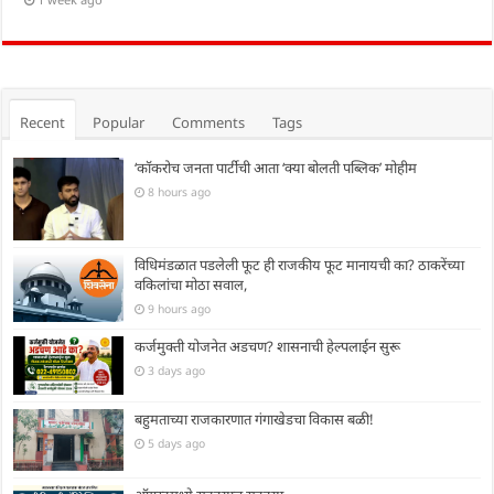
Recent
Popular
Comments
Tags
‘कॉकरोच जनता पार्टीची आता ‘क्या बोलती पब्लिक’ मोहीम
8 hours ago
विधिमंडळात पडलेली फूट ही राजकीय फूट मानायची का? ठाकरेंच्या
वकिलांचा मोठा सवाल,
9 hours ago
कर्जमुक्ती योजनेत अडचण? शासनाची हेल्पलाईन सुरू
3 days ago
बहुमताच्या राजकारणात गंगाखेडचा विकास बळी!
5 days ago