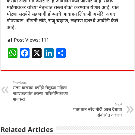
करावी अशा मागण्यासाठी हे आंदोलन केले जाणार आहे. संदीप
माटेगावकर यांच्या नेतृत्वात रास्ता रोको करण्यात येणार आहे. यात
मोठ्या संख्येने सहभागी होण्याचे आवाहन लिंबाजी अंभोरे, अंगद
गोपणवाड, श्रीपती लोडे, राजू चव्हाण, लक्ष्मण दशरथे आदींनी केले
आहे.
Post Views:
111
W
F
X
Li
S
h
a
n
h
at
c
k
ar
s
e
e
e
Previous
सलग बाराव्या वर्षीही सेलूच्या महिला
A
b
dI
नाट्यकलावंत ठरल्या पारितोषिकाच्या
p
o
n
मानकरी
Next
p
o
पंतप्रधान नरेंद्र मोदी आज देशाला
संबोधित करणार
k
Related Articles