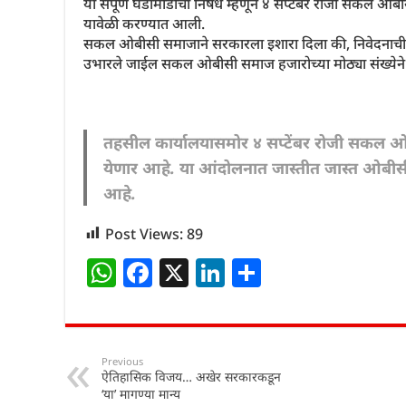
या संपूर्ण घडामोडीचा निषेध म्हणून ४ सप्टेंबर रोजी सकल ओब
यावेळी करण्यात आली.
सकल ओबीसी समाजाने सरकारला इशारा दिला की, निवेदनाची ग
उभारले जाईल सकल ओबीसी समाज हजारोच्या मोठ्या संख्येने 
तहसील कार्यालयासमोर ४ सप्टेंबर रोजी सकल ओबी
येणार आहे. या आंदोलनात जास्तीत जास्त ओबीस
आहे.
Post Views:
89
W
F
X
Li
S
h
a
n
h
at
c
k
ar
s
e
e
e
Previous
ऐतिहासिक विजय… अखेर सरकारकडून
A
b
dI
‘या’ मागण्या मान्य