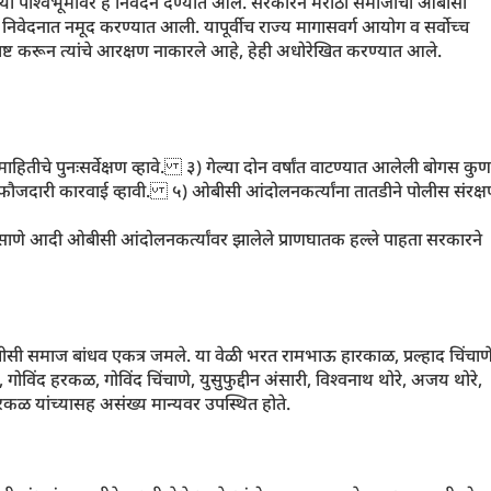
 पार्श्वभूमीवर हे निवेदन देण्यात आले. सरकारने मराठा समाजाचा ओबीसी
निवेदनात नमूद करण्यात आली. यापूर्वीच राज्य मागासवर्ग आयोग व सर्वोच्च
पष्ट करून त्यांचे आरक्षण नाकारले आहे, हेही अधोरेखित करण्यात आले.
हितीचे पुनःसर्वेक्षण व्हावे. ३) गेल्या दोन वर्षांत वाटण्यात आलेली बोगस कु
व फौजदारी कारवाई व्हावी. ५) ओबीसी आंदोलनकर्त्यांना तातडीने पोलीस संरक्
 ससाणे आदी ओबीसी आंदोलनकर्त्यांवर झालेले प्राणघातक हल्ले पाहता सरकारने
ी समाज बांधव एकत्र जमले. या वेळी भरत रामभाऊ हारकाळ, प्रल्हाद चिंचाणे
ोविंद हरकळ, गोविंद चिंचाणे, युसुफुद्दीन अंसारी, विश्वनाथ थोरे, अजय थोरे,
कळ यांच्यासह असंख्य मान्यवर उपस्थित होते.