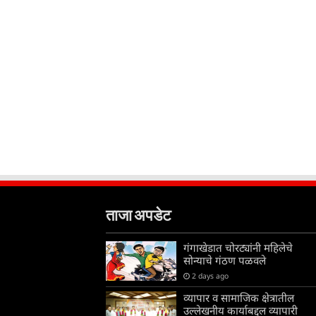
ताजा अपडेट
गंगाखेडात चोरट्यांनी महिलेचे
सोन्याचे गंठण पळवले
2 days ago
व्यापार व सामाजिक क्षेत्रातील
उल्लेखनीय कार्याबद्दल व्यापारी