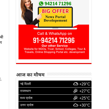
णबी
षण
आज का मौषम
,
नई दिल्ली
+29°C
राजस्थान
+27°C
मध्य प्रदेश
+25°C
उत्तर प्रदेश
+30°C