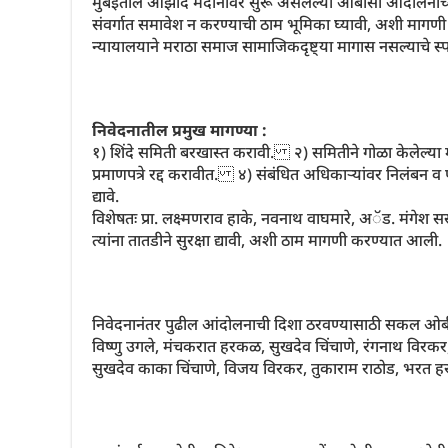
मुंबईतील आझाद मैदानावर सुरू असलेल्या ओबीसी आंदोलनाच्या
संवर्गात समावेश न करण्याची ठाम भूमिका घ्यावी, अशी मागणी 
न्यायालयाने मराठा समाज सामाजिकदृष्ट्या मागास नसल्याचे स्
निवेदनातील प्रमुख मागण्या :
१) शिंदे समिती बरखास्त करावी. २) समितीने गोळा केलेल्या मा
प्रमाणपत्रे रद्द करावीत. ४) संबंधित अधिकाऱ्यांवर निलंबन 
द्यावे.
विशेषतः प्रा. लक्ष्मणराव हाके, नवनाथ वाघमारे, अॅड. मंगेश
त्यांना तातडीने सुरक्षा द्यावी, अशी ठाम मागणी करण्यात आली.
निवेदनानंतर पुढील आंदोलनाची दिशा ठरवण्यासाठी सकल ओबीस
विष्णु उगले, मंचकरात हरकळ, सुखदेव चिंचाणे, रंगनाथ विरकर, ग
सुखदेव काका चिंचाणे, विजय विरकर, तुकाराम राठोड, भरत हर