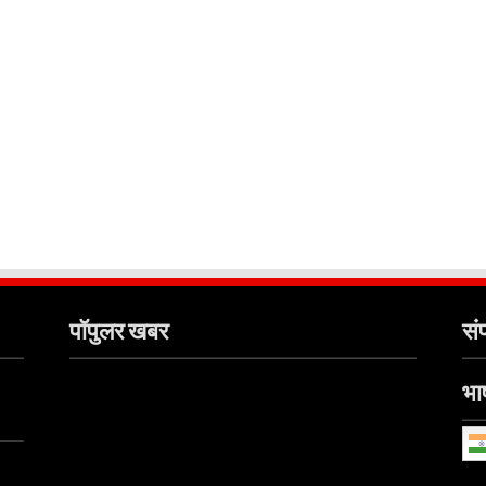
पॉपुलर खबर
संप
भाष