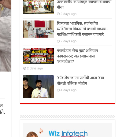
उल्लेखनीय कार्याबद्दल व्यापारी बांधवांचा
गौरव
2 days ago
चित्रकला भावनिक, सर्जनशील
व्यक्तिमत्त्व विकासाचे प्रभावी माध्यम-
गटशिक्षणाधिकारी गजानन वाघमारे
2 days ago
गंगाखेडात ‘सेफ फूड’ अभियान
कागदावरच; अन्न प्रशासनाचा
‘कानाडोळा’?
2 days ago
‘कॉकरोच जनता पार्टीची आता ‘क्या
बोलती पब्लिक’ मोहीम
4 days ago
कल
ते.