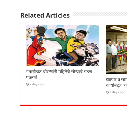
p
o
n
p
o
Related Articles
k
गंगाखेडात चोरट्यांनी महिलेचे सोन्याचे गंठण
पळवले
व्यापार व साम
2 days ago
कार्याबद्दल व्
2 days ago