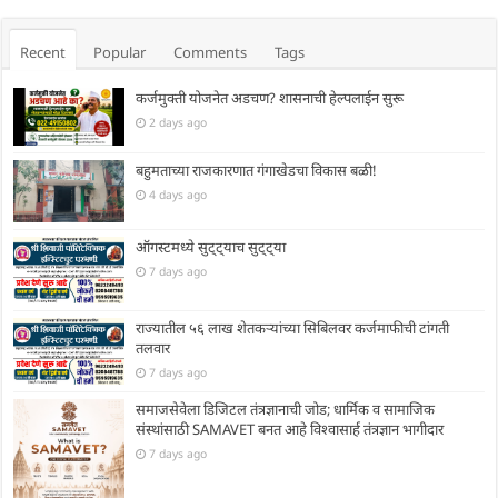
Recent
Popular
Comments
Tags
कर्जमुक्ती योजनेत अडचण? शासनाची हेल्पलाईन सुरू
2 days ago
बहुमताच्या राजकारणात गंगाखेडचा विकास बळी!
4 days ago
ऑगस्टमध्ये सुट्ट्याच सुट्ट्या
7 days ago
राज्यातील ५६ लाख शेतकऱ्यांच्या सिबिलवर कर्जमाफीची टांगती
तलवार
7 days ago
समाजसेवेला डिजिटल तंत्रज्ञानाची जोड; धार्मिक व सामाजिक
संस्थांसाठी SAMAVET बनत आहे विश्वासार्ह तंत्रज्ञान भागीदार
7 days ago