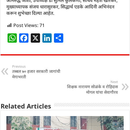
अनिरुद्ध जोशी, उपाध्यक्ष डॉ सुनिल कुलकर्णी, सचिव महेश खारकर,
मुख्याध्यापक संजय धारासुरकर, सिद्धार्थ एडके आदिनी अभिनंदन
करून शुभेच्छा दिल्या आहेत.
Post Views:
71
W
F
X
Li
S
h
a
n
h
at
c
k
ar
s
e
e
e
Previous
तब्बल ७० हजार सरकारी जागांची
A
b
dI
मेगाभरती
p
o
n
Next
शिक्षक नारायण सोळंके व रोहिदास
p
o
मोगल यांचा सेवागौरव
k
Related Articles