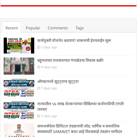
Recent
Popular
Comments
Tags
कर्जमुक्ती योजनेत अडचण? शासनाची हेल्पलाईन सुरू
2 days ago
बहुमताच्या राजकारणात गंगाखेडचा विकास बळी!
4 days ago
ऑगस्टमध्ये सुट्ट्याच सुट्ट्या
7 days ago
राज्यातील ५६ लाख शेतकऱ्यांच्या सिबिलवर कर्जमाफीची टांगती
तलवार
7 days ago
समाजसेवेला डिजिटल तंत्रज्ञानाची जोड; धार्मिक व सामाजिक
संस्थांसाठी SAMAVET बनत आहे विश्वासार्ह तंत्रज्ञान भागीदार