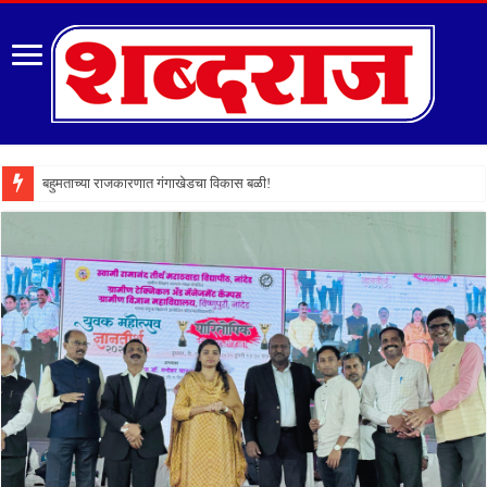
बहुमताच्या राजकारणात गंगाखेडचा विकास बळी!