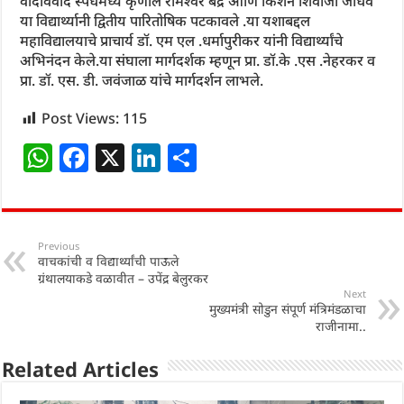
वादविवाद स्पर्धेमध्ये कृणाल रामेश्वर बेद्रे आणि किशन शिवाजी जाधव
या विद्यार्थ्यानी द्वितीय पारितोषिक पटकावले .या यशाबद्दल
महाविद्यालयाचे प्राचार्य डॉ. एम एल .धर्मापुरीकर यांनी विद्यार्थ्यांचे
अभिनंदन केले.या संघाला मार्गदर्शक म्हणून प्रा. डॉ.के .एस .नेहरकर व
प्रा. डॉ. एस. डी. जवंजाळ यांचे मार्गदर्शन लाभले.
Post Views:
115
W
F
X
Li
S
h
a
n
h
at
c
k
ar
s
e
e
e
Previous
वाचकांची व विद्यार्थ्यांची पाऊले
A
b
dI
ग्रंथालयाकडे वळावीत – उपेंद्र बेलुरकर
p
o
n
Next
मुख्यमंत्री सोडुन संपूर्ण मंत्रिमंडळाचा
p
o
राजीनामा..
k
Related Articles