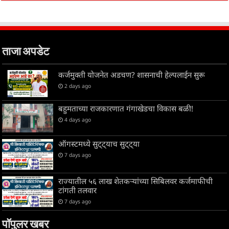
ताजा अपडेट
कर्जमुक्ती योजनेत अडचण? शासनाची हेल्पलाईन सुरू
2 days ago
बहुमताच्या राजकारणात गंगाखेडचा विकास बळी!
4 days ago
ऑगस्टमध्ये सुट्ट्याच सुट्ट्या
7 days ago
राज्यातील ५६ लाख शेतकऱ्यांच्या सिबिलवर कर्जमाफीची
टांगती तलवार
7 days ago
पॉपुलर खबर