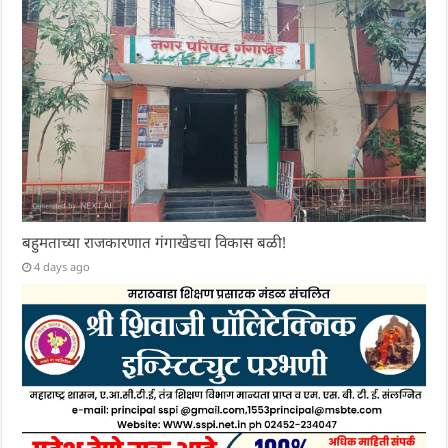
बहुमताच्या राजकारणात गंगाखेडचा विकास बळी!
4 days ago