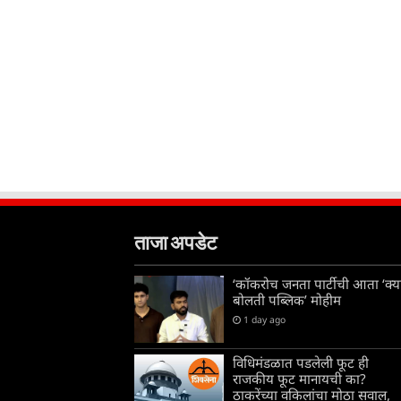
ताजा अपडेट
‘कॉकरोच जनता पार्टीची आता ‘क्य
बोलती पब्लिक’ मोहीम
1 day ago
विधिमंडळात पडलेली फूट ही
राजकीय फूट मानायची का?
ठाकरेंच्या वकिलांचा मोठा सवाल,