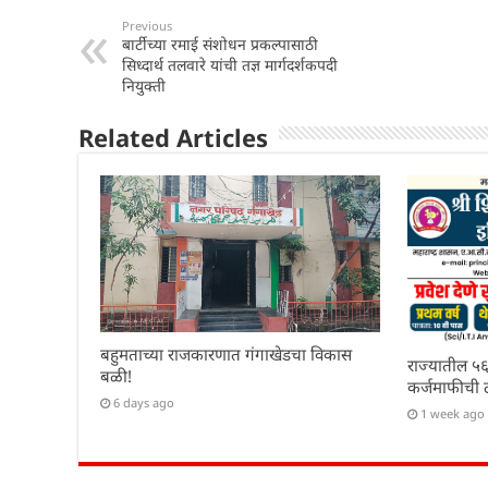
s
e
e
e
Previous
बार्टीच्या रमाई संशोधन प्रकल्पासाठी
A
b
dI
सिध्दार्थ तलवारे यांची तज्ञ मार्गदर्शकपदी
p
o
n
नियुक्ती
p
o
Related Articles
k
बहुमताच्या राजकारणात गंगाखेडचा विकास
राज्यातील ५६
बळी!
कर्जमाफीची 
6 days ago
1 week ago