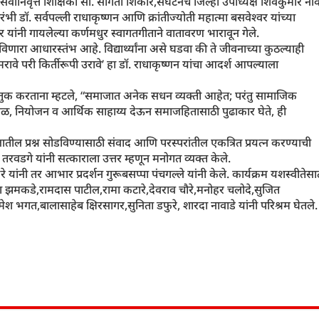
ानिवृत्त शिक्षिका सौ. संगिता शिकारे,संघटनेचे जिल्हा उपाध्यक्ष शिवकुमार नाव
रंभी डॉ. सर्वपल्ली राधाकृष्णन आणि क्रांतीज्योती महात्मा बसवेश्वर यांच्या
र यांनी गायलेल्या कर्णमधुर स्वागतगीताने वातावरण भारावून गेले.
णारा आधारस्तंभ आहे. विद्यार्थ्यांना असे घडवा की ते जीवनाच्या कुठल्याही
ावे परी किर्तीरूपी उरावे’ हा डॉ. राधाकृष्णन यांचा आदर्श आपल्याला
कौतुक करताना म्हटले, “समाजात अनेक सधन व्यक्ती आहेत; परंतु सामाजिक
 वेळ, नियोजन व आर्थिक साहाय्य देऊन समाजहितासाठी पुढाकार घेते, ही
जातील प्रश्न सोडविण्यासाठी संवाद आणि परस्परांतील एकत्रित प्रयत्न करण्याची
गे यांनी सत्काराला उत्तर म्हणून मनोगत व्यक्त केले.
 यांनी तर आभार प्रदर्शन गुरूबसप्पा पंचगल्ले यांनी केले. कार्यक्रम यशस्वीतेसा
ा झमकडे,रामदास पाटील,रामा कटारे,देवराव चौरे,मनोहर चलोदे,सुजित
 भगत,बालासाहेब क्षिरसागर,सुनिता डफुरे, शारदा नावाडे यांनी परिश्रम घेतले.