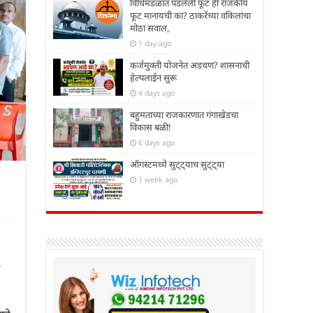
विधिमंडळात पडलेली फूट ही राजकीय
फूट मानायची का? ठाकरेंच्या वकिलांचा
मोठा सवाल,
1 day ago
कर्जमुक्ती योजनेत अडचण? शासनाची
हेल्पलाईन सुरू
4 days ago
बहुमताच्या राजकारणात गंगाखेडचा
विकास बळी!
6 days ago
ऑगस्टमध्ये सुट्ट्याच सुट्ट्या
1 week ago