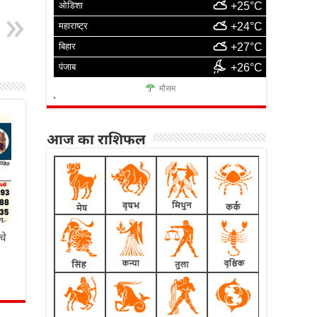
ओडिशा
+25°C
महाराष्ट्र
+24°C
बिहार
+27°C
पंजाब
+26°C
मौसम
आज का राशिफल
चे