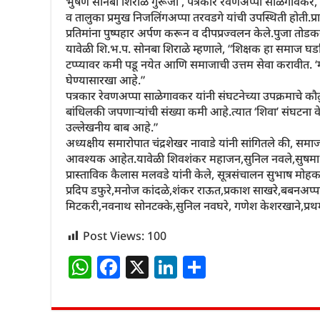
भुषण सोनबा शिराळे गुरूजी , पत्रकार रेवणअप्पा साळेगावकर, सेव
व तालुका प्रमुख निजलिंगअप्पा तरवडगे यांची उपस्थिती होती.प्रा
प्रतिमांना पुष्पहार अर्पण करून व दीपप्रज्वलन केले.पुजा तोडक
यावेळी शि.भ.प. सोनबा शिराळे म्हणाले, “शिक्षक हा समाज घडवि
टप्प्यावर कमी पडू नयेत आणि समाजाची उत्तम सेवा करावीत. ‘मर
घेण्यासारखा आहे.”
पत्रकार रेवणअप्पा साळेगावकर यांनी संघटनेच्या उपक्रमाचे 
बांधिलकी जपणाऱ्यांची संख्या कमी आहे.त्यात ‘शिवा’ संघटना
उल्लेखनीय बाब आहे.”
अध्यक्षीय समारोपात चंद्रशेखर नावाडे यांनी सांगितले की, समा
आवश्यक आहेत.यावेळी शिवशंकर महाजन,सुनिल नवले,सुषमा तरवड
प्रास्ताविक कैलास मलवडे यांनी केले, सूत्रसंचालन सुभाष मोहकरे
प्रदिप डफुरे,मनोज कांदळे,शंकर राऊत,प्रकाश साखरे,बबनअप्प
मिटकरी,नवनाथ सोनटक्के,सुनिल नवघरे, गणेश केशरखाने,प्रथमेश
Post Views:
100
W
F
X
Li
S
h
a
n
h
at
c
k
ar