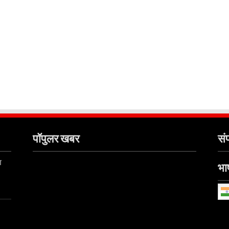
पॉपुलर खबर
संप
ा
भाष