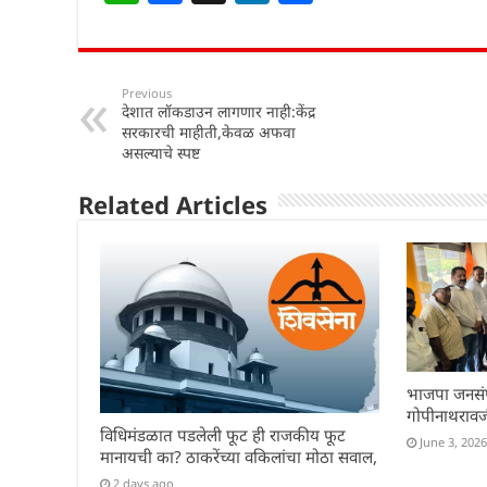
h
a
n
h
at
c
k
ar
s
e
e
e
Previous
देशात लॉकडाउन लागणार नाही:केंद्र
A
b
dI
सरकारची माहीती,केवळ अफवा
p
o
n
असल्याचे स्पष्ट
p
o
Related Articles
k
भाजपा जनसंप
गोपीनाथरावजी
विधिमंडळात पडलेली फूट ही राजकीय फूट
June 3, 2026
मानायची का? ठाकरेंच्या वकिलांचा मोठा सवाल,
2 days ago