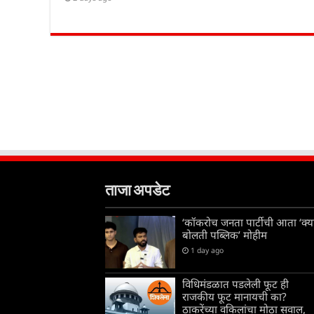
ताजा अपडेट
‘कॉकरोच जनता पार्टीची आता ‘क्य
बोलती पब्लिक’ मोहीम
1 day ago
विधिमंडळात पडलेली फूट ही
राजकीय फूट मानायची का?
ठाकरेंच्या वकिलांचा मोठा सवाल,