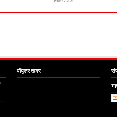
June 2, 2026
पॉपुलर खबर
संप
ा
भाष