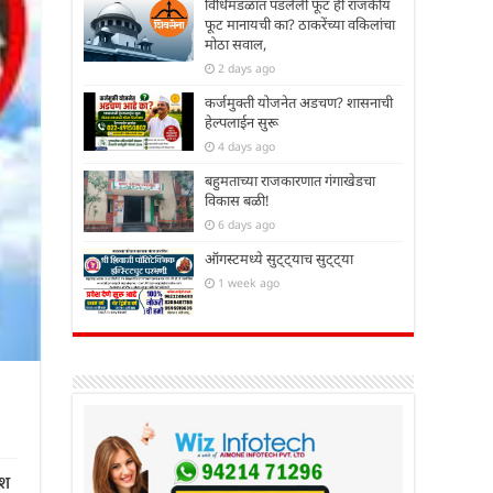
विधिमंडळात पडलेली फूट ही राजकीय
फूट मानायची का? ठाकरेंच्या वकिलांचा
मोठा सवाल,
2 days ago
कर्जमुक्ती योजनेत अडचण? शासनाची
हेल्पलाईन सुरू
4 days ago
बहुमताच्या राजकारणात गंगाखेडचा
विकास बळी!
6 days ago
ऑगस्टमध्ये सुट्ट्याच सुट्ट्या
1 week ago
ेश