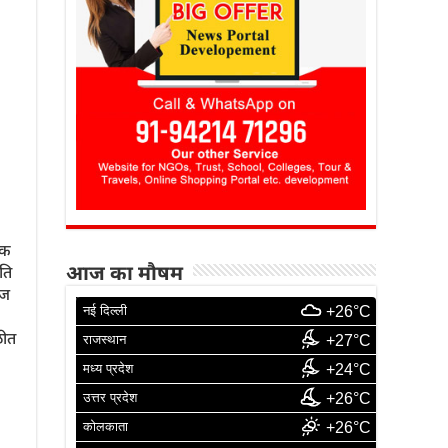
िक
आज का मौषम
ति
ीज
नई दिल्ली
+26°C
ळीत
राजस्थान
+27°C
मध्य प्रदेश
+24°C
उत्तर प्रदेश
+26°C
कोलकाता
+26°C