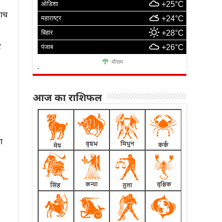
ओडिशा
+25°C
पाच
महाराष्ट्र
+24°C
बिहार
+28°C
र
पंजाब
+26°C
मौसम
आज का राशिफल
ा