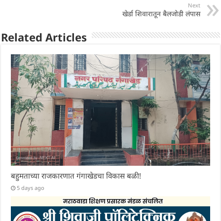
p
o
n
Next
p
o
खेर्डा शिवारातून बैलजोडी लंपास
k
Related Articles
बहुमताच्या राजकारणात गंगाखेडचा विकास बळी!
5 days ago