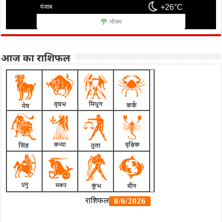
पंजाब
+26°C
मौसम
आज का राशिफल