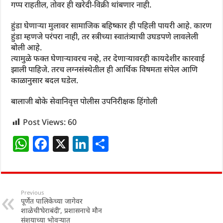
गप्प राहतील, तोवर ही खरेदी-विक्री थांबणार नाही.
हुंडा घेणाऱ्या मुलावर सामाजिक बहिष्कार ही पहिली पायरी आहे. कारण
हुंडा म्हणजे परंपरा नाही, तर स्त्रीच्या स्वातंत्र्याची उघडपणे लावलेली
बोली आहे.
त्यामुळे फक्त घेणाऱ्यावरच नव्हे, तर देणाऱ्यावरही कायदेशीर कारवाई
झाली पाहिजे. तरच लग्नसंस्थेतील ही आर्थिक विषमता संपेल आणि
काळानुसार बदल घडेल.
बालाजी बोके सेवानिवृत्त पोलीस उपनिरीक्षक हिंगोली
Post Views:
60
W
F
X
Li
S
h
a
n
h
at
c
k
ar
s
e
e
e
Previous
पूर्णेत पालिकेच्या जागेवर
A
b
dI
शाळेची‘घेराबंदी’, प्रशासनाचे मौन
संशयाच्या भोवऱ्यात