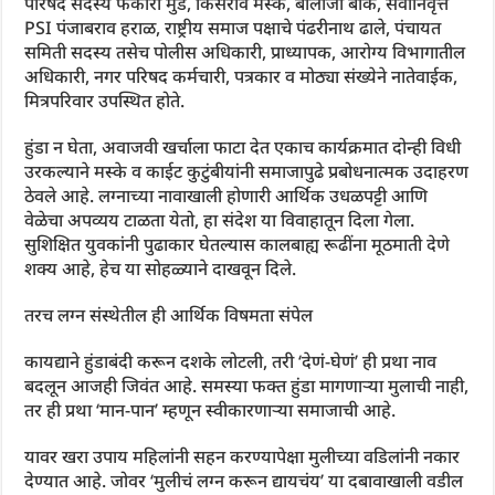
परिषद सदस्य फकीरा मुंडे, किसराव मस्के, बालाजी बोके, सेवानिवृत्त
PSI पंजाबराव हराळ, राष्ट्रीय समाज पक्षाचे पंढरीनाथ ढाले, पंचायत
समिती सदस्य तसेच पोलीस अधिकारी, प्राध्यापक, आरोग्य विभागातील
अधिकारी, नगर परिषद कर्मचारी, पत्रकार व मोठ्या संख्येने नातेवाईक,
मित्रपरिवार उपस्थित होते.
हुंडा न घेता, अवाजवी खर्चाला फाटा देत एकाच कार्यक्रमात दोन्ही विधी
उरकल्याने मस्के व काईट कुटुंबीयांनी समाजापुढे प्रबोधनात्मक उदाहरण
ठेवले आहे. लग्नाच्या नावाखाली होणारी आर्थिक उधळपट्टी आणि
वेळेचा अपव्यय टाळता येतो, हा संदेश या विवाहातून दिला गेला.
सुशिक्षित युवकांनी पुढाकार घेतल्यास कालबाह्य रूढींना मूठमाती देणे
शक्य आहे, हेच या सोहळ्याने दाखवून दिले.
तरच लग्न संस्थेतील ही आर्थिक विषमता संपेल
कायद्याने हुंडाबंदी करून दशके लोटली, तरी ‘देणं-घेणं’ ही प्रथा नाव
बदलून आजही जिवंत आहे. समस्या फक्त हुंडा मागणाऱ्या मुलाची नाही,
तर ही प्रथा ‘मान-पान’ म्हणून स्वीकारणाऱ्या समाजाची आहे.
यावर खरा उपाय महिलांनी सहन करण्यापेक्षा मुलीच्या वडिलांनी नकार
देण्यात आहे. जोवर ‘मुलीचं लग्न करून द्यायचंय’ या दबावाखाली वडील