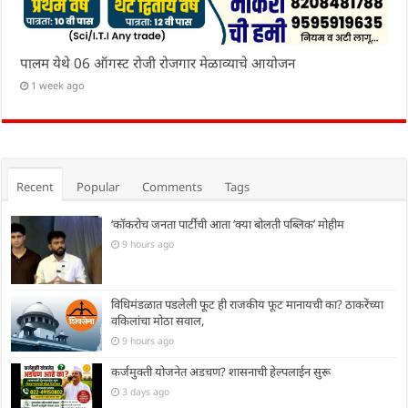
पालम येथे 06 ऑगस्ट रोजी रोजगार मेळाव्याचे आयोजन
1 week ago
Recent
Popular
Comments
Tags
‘कॉकरोच जनता पार्टीची आता ‘क्या बोलती पब्लिक’ मोहीम
9 hours ago
विधिमंडळात पडलेली फूट ही राजकीय फूट मानायची का? ठाकरेंच्या
वकिलांचा मोठा सवाल,
9 hours ago
कर्जमुक्ती योजनेत अडचण? शासनाची हेल्पलाईन सुरू
3 days ago