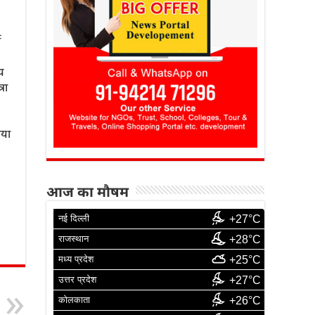
ी
य
रा
ाया
आज का मौषम
नई दिल्ली
+27°C
राजस्थान
+28°C
मध्य प्रदेश
+25°C
उत्तर प्रदेश
+27°C
कोलकाता
+26°C