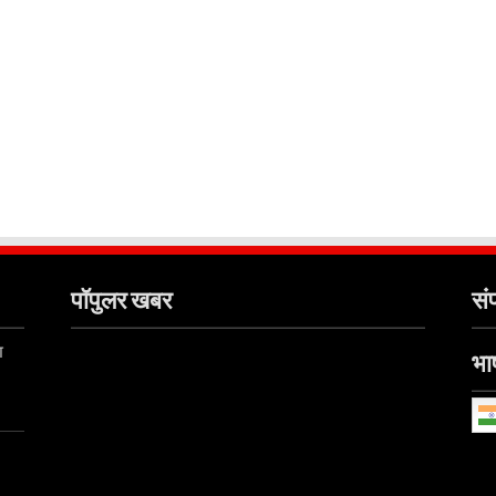
पॉपुलर खबर
संप
ा
भाष