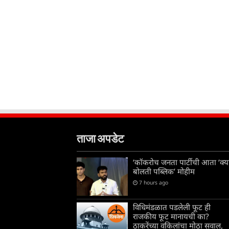
ताजा अपडेट
‘कॉकरोच जनता पार्टीची आता ‘क्य
बोलती पब्लिक’ मोहीम
7 hours ago
विधिमंडळात पडलेली फूट ही
राजकीय फूट मानायची का?
ठाकरेंच्या वकिलांचा मोठा सवाल,