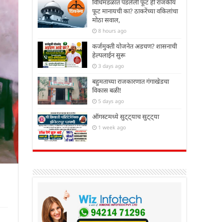
विधिमंडळात पडलेली फूट ही राजकीय
फूट मानायची का? ठाकरेंच्या वकिलांचा
मोठा सवाल,
8 hours ago
कर्जमुक्ती योजनेत अडचण? शासनाची
हेल्पलाईन सुरू
3 days ago
बहुमताच्या राजकारणात गंगाखेडचा
विकास बळी!
5 days ago
ऑगस्टमध्ये सुट्ट्याच सुट्ट्या
1 week ago