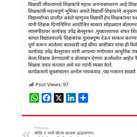
विद्यार्थी जीवनामध्ये शिक्षकांचे महत्व अनन्यसाधारण आहे.
शिक्षकांची महत्वपूर्ण भूमिका असते.विद्यार्थी शिक्षकांचे अ
विद्यार्थ्यांच्या प्रगतीत असते म्हणूनच विद्यार्थी हेच शिक्षक
यांनी शिक्षक दिनानिमित्त आयोजित सत्कार सोहळ्यात बोलताना
व्यासपीठावर कार्यवाह उपेंद्र बेल्लुरकर ,मुख्याध्यापक शंक
साधत विद्यालयातर्फे शिक्षकांचा गुलाबपुष्प देऊन सत्कार करण्या
पूर्ण करून आलेल्या बालवाडी ताई सीमा आष्टीकर यांचा ही व
कार्यवाह उपेंद्र बेल्लुरकर यांनी आपल्या मनोगतात आधुनिक तंत
केला.शिक्षक प्रेरणादायी व प्रोत्साहन देणारा ऊर्जास्तोत आहेत
शिक्षक तयार करतात असे मत त्यांनी व्यक्त केले.
कार्यक्रमाचे सुत्रसंचालन अमोल गायकवाड ,पद्य गजानन साळवे
Post Views:
97
W
F
X
Li
S
h
a
n
h
at
c
k
ar
s
e
e
e
Previous
‘बॉर्डर २’ मध्ये सोनम बाजवा झळकणार;
A
b
dI