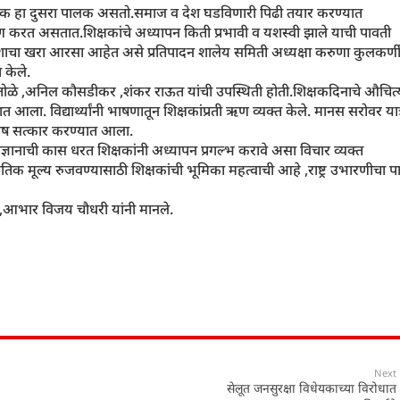
शिक्षक हा दुसरा पालक असतो.समाज व देश घडविणारी पिढी तयार करण्यात
नुकरण करत असतात.शिक्षकांचे अध्यापन किती प्रभावी व यशस्वी झाले याची पावती
ांच्या यशाचा खरा आरसा आहेत असे प्रतिपादन शालेय समिती अध्यक्षा करुणा कुलकर्ण
 केले.
र शितोळे ,अनिल कौसडीकर ,शंकर राऊत यांची उपस्थिती होती.शिक्षकदिनाचे औचित्
त आला. विद्यार्थ्यांनी भाषणातून शिक्षकांप्रती ऋण व्यक्त केले. मानस सरोवर यात्
िशेष सत्कार करण्यात आला.
्रज्ञानाची कास धरत शिक्षकांनी अध्यापन प्रगल्भ करावे असा विचार व्यक्त
 नैतिक मूल्य रुजवण्यासाठी शिक्षकांची भूमिका महत्वाची आहे ,राष्ट्र उभारणीचा प
 ,आभार विजय चौधरी यांनी मानले.
Next
सेलूत जनसुरक्षा विधेयकाच्या विरोधात