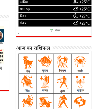
ओडिशा
+25°C
महाराष्ट्र
+25°C
बिहार
+27°C
पंजाब
+27°C
मौसम
आज का राशिफल
चे