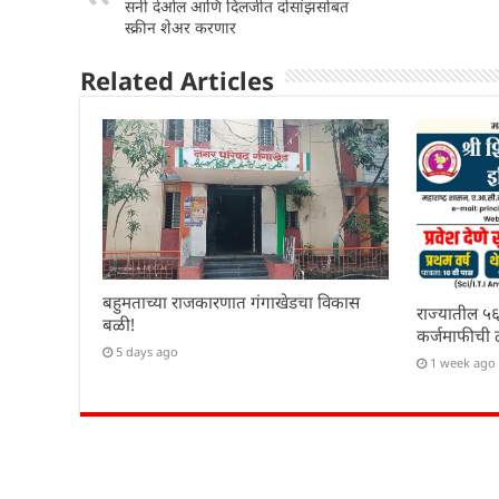
सनी देओल आणि दिलजीत दोसांझसोबत
p
o
n
स्क्रीन शेअर करणार
p
o
Related Articles
k
बहुमताच्या राजकारणात गंगाखेडचा विकास
राज्यातील ५६
बळी!
कर्जमाफीची 
5 days ago
1 week ago