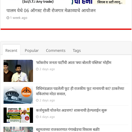
पालम येथे 06 ऑगस्ट रोजी रोजगार मेळाव्याचे आयोजन
1 week ago
Recent
Popular
Comments
Tags
‘कॉकरोच जनता पार्टीची आता ‘क्या बोलती पब्लिक’ मोहीम
2 days ago
विधिमंडळात पडलेली फूट ही राजकीय फूट मानायची का? ठाकरेंच्या
वकिलांचा मोठा सवाल,
2 days ago
कर्जमुक्ती योजनेत अडचण? शासनाची हेल्पलाईन सुरू
4 days ago
बहुमताच्या राजकारणात गंगाखेडचा विकास बळी!