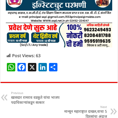
Post Views:
63
W
F
X
Li
S
h
a
n
h
at
c
k
ar
s
e
e
e
Previous
खासदार रामराव वडकुते यांचा भाजप
A
b
dI
पदाधिकाऱ्यांकडून सत्कार
p
o
n
Next
मान्सून महाराष्ट्रात दाखल,वाचा 5
p
o
दिवसांचा अंदाज