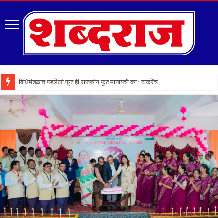
विधिमंडळात पडलेली फूट ही राजकीय फूट मानायची का? ठाकरेंच्या वकिलांचा मोठा स