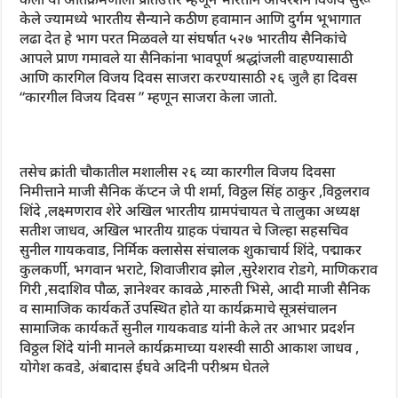
केले ज्यामध्ये भारतीय सैन्याने कठीण हवामान आणि दुर्गम भूभागात
लढा देत हे भाग परत मिळवले या संघर्षात ५२७ भारतीय सैनिकांचे
आपले प्राण गमावले या सैनिकांना भावपूर्ण श्रद्धांजली वाहण्यासाठी
आणि कारगिल विजय दिवस साजरा करण्यासाठी २६ जुलै हा दिवस
“कारगील विजय दिवस ” म्हणून साजरा केला जातो.
तसेच क्रांती चौकातील मशालीस २६ व्या कारगील विजय दिवसा
निमीत्ताने माजी सैनिक कॅप्टन जे पी शर्मा, विठ्ठल सिंह ठाकुर ,विठ्ठलराव
शिंदे ,लक्ष्मणराव शेरे अखिल भारतीय ग्रामपंचायत चे तालुका अध्यक्ष
सतीश जाधव, अखिल भारतीय ग्राहक पंचायत चे जिल्हा सहसचिव
सुनील गायकवाड, निर्मिक क्लासेस संचालक शुकाचार्य शिंदे, पद्माकर
कुलकर्णी, भगवान भराटे, शिवाजीराव झोल ,सुरेशराव रोडगे, माणिकराव
गिरी ,सदाशिव पौळ, ज्ञानेश्वर कावळे ,मारुती भिसे, आदी माजी सैनिक
व सामाजिक कार्यकर्ते उपस्थित होते या कार्यक्रमाचे सूत्रसंचालन
सामाजिक कार्यकर्ते सुनील गायकवाड यांनी केले तर आभार प्रदर्शन
विठ्ठल शिंदे यांनी मानले कार्यक्रमाच्या यशस्वी साठी आकाश जाधव ,
योगेश कवडे, अंबादास ईघवे अदिनी परीश्रम घेतले