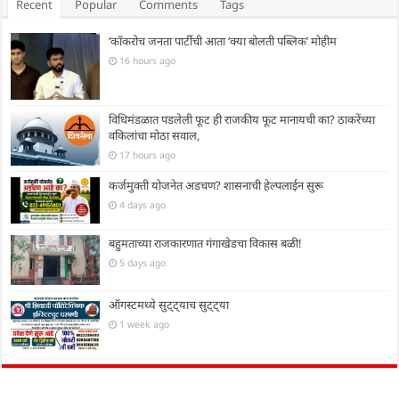
Recent
Popular
Comments
Tags
‘कॉकरोच जनता पार्टीची आता ‘क्या बोलती पब्लिक’ मोहीम
16 hours ago
विधिमंडळात पडलेली फूट ही राजकीय फूट मानायची का? ठाकरेंच्या
वकिलांचा मोठा सवाल,
17 hours ago
कर्जमुक्ती योजनेत अडचण? शासनाची हेल्पलाईन सुरू
4 days ago
बहुमताच्या राजकारणात गंगाखेडचा विकास बळी!
5 days ago
ऑगस्टमध्ये सुट्ट्याच सुट्ट्या
1 week ago