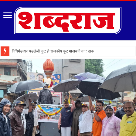
विधिमंडळात पडलेली फूट ही राजकीय फूट मानायची का? ठाकरेंच्या वकिलांचा