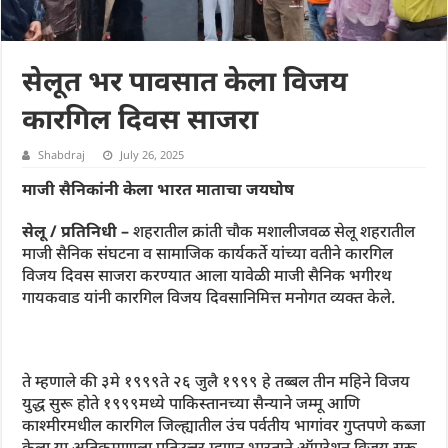
सेलूत भर पावसात केला विजय
कारगिल दिवस साजरा
Shabdraj
July 26, 2025
माजी सैनिकांनी केला भारत माताचा जयघोष
सेलू / प्रतिनिधी –
शहरातील क्रांती चौक मशालीजवळ सेलू शहरातील
माजी सैनिक संघटना व सामाजिक कार्यकर्ते यांच्या वतीने कारगिल
विजय दिवस साजरा करण्यात आला यावेळी माजी सैनिक भगीरथ
गायकवाड यांनी कारगिल विजय दिवसानिमित्त मनोगत व्यक्त केले.
ते म्हणाले की ३मे १९९९ते २६ जुलै १९९९ हे तब्बल तीन महिने विजय
युद्ध सुरू होते १९९९मध्ये पाकिस्तानच्या सैन्याने जम्मू आणि
काश्मीरमधील कारगिल जिल्ह्यातील उंच पर्वतीय भागांवर गुप्तपणे कब्जा
केला या अतिक्रमणाला प्रतिउत्तर म्हणून भारताने ऑपरेशन विजय सुरू