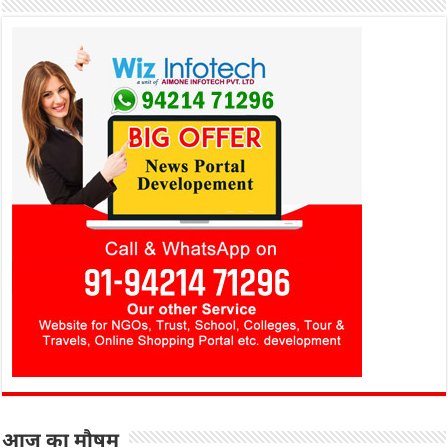
आज का मौषम