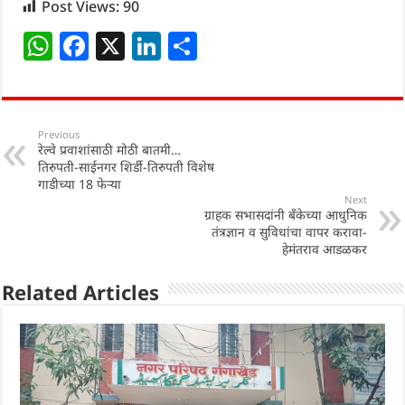
Post Views:
90
W
F
X
Li
S
h
a
n
h
at
c
k
ar
s
e
e
e
Previous
रेल्वे प्रवाशांसाठी मोठी बातमी…
A
b
dI
तिरुपती-साईनगर शिर्डी-तिरुपती विशेष
p
o
n
गाडीच्या 18 फेऱ्या
Next
p
o
ग्राहक सभासदांनी बँकेच्या आधुनिक
तंत्रज्ञान व सुविधांचा वापर करावा-
k
हेमंतराव आडळकर
Related Articles