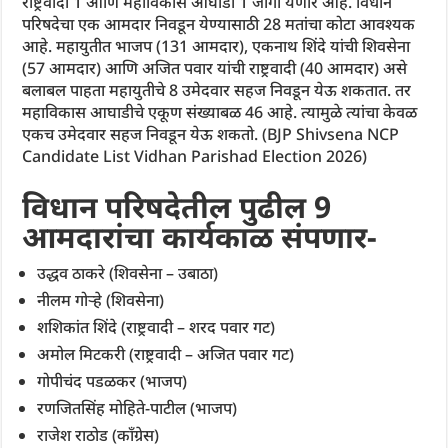
राष्ट्रवादी 1 आणि महाविकास आघाडी 1 जागा येणार आहे. विधान
परिषदेचा एक आमदार निवडून येण्यासाठी 28 मतांचा कोटा आवश्यक
आहे. महायुतीत भाजप (131 आमदार), एकनाथ शिंदे यांची शिवसेना
(57 आमदार) आणि अजित पवार यांची राष्ट्रवादी (40 आमदार) असे
बलाबल पाहता महायुतीचे 8 उमेदवार सहज निवडून येऊ शकतात. तर
महाविकास आघाडीचे एकूण संख्याबळ 46 आहे. त्यामुळे त्यांचा केवळ
एकच उमेदवार सहज निवडून येऊ शकतो. (BJP Shivsena NCP
Candidate List Vidhan Parishad Election 2026)
विधान परिषदेतील पुढील 9
आमदारांचा कार्यकाळ संपणार-
उद्धव ठाकरे (शिवसेना – उबाठा)
नीलम गोऱ्हे (शिवसेना)
शशिकांत शिंदे (राष्ट्रवादी – शरद पवार गट)
अमोल मिटकरी (राष्ट्रवादी – अजित पवार गट)
गोपीचंद पडळकर (भाजप)
रणजितसिंह मोहिते-पाटील (भाजप)
राजेश राठोड (काँग्रेस)