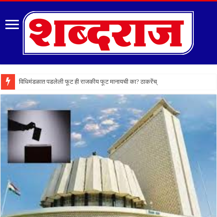
विधिमंडळात पडलेली फूट ही राजकीय फूट मानायची का? ठाकरेंच्या वकिलांचा मोठा सवा