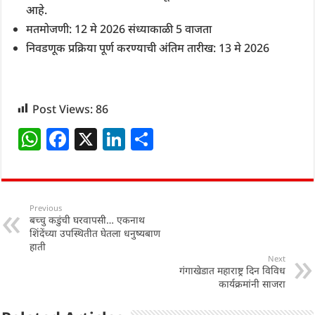
आहे.
मतमोजणी: 12 मे 2026 संध्याकाळी 5 वाजता
निवडणूक प्रक्रिया पूर्ण करण्याची अंतिम तारीख: 13 मे 2026
Post Views:
86
W
F
X
Li
S
h
a
n
h
at
c
k
ar
s
e
e
e
Previous
बच्चु कडुंची घरवापसी… एकनाथ
A
b
dI
शिंदेंच्या उपस्थितीत घेतला धनुष्यबाण
p
o
n
हाती
Next
p
o
गंगाखेडात महाराष्ट्र दिन विविध
कार्यक्रमांनी साजरा
k