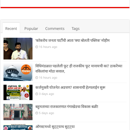
Recent
Popular
Comments
Tags
‘कॉकरोच जनता पार्टीची आता ‘क्या बोलती पब्लिक’ मोहीम
16 hours ago
विधिमंडळात पडलेली फूट ही राजकीय फूट मानायची का? ठाकरेंच्या
वकिलांचा मोठा सवाल,
16 hours ago
कर्जमुक्ती योजनेत अडचण? शासनाची हेल्पलाईन सुरू
3 days ago
बहुमताच्या राजकारणात गंगाखेडचा विकास बळी!
5 days ago
ऑगस्टमध्ये सुट्ट्याच सुट्ट्या